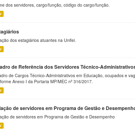
e dos servidores, cargo/função, código do cargo/função.
V
tagiários
ação dos estagiários atuantes na Unifei.
V
adro de Referência dos Servidores Técnico-Administrati
dro de Cargos Técnico-Administrativos em Educação, ocupados e vagos 
forme Anexo I da Portaria MP/MEC nº 316/2017.
V
lação de servidores em Programa de Gestão e Desempenh
ação de servidores em Programa de Gestão e Desempenho
V