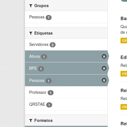
Grupos
Pessoas
7
Ba
Qua
de 
Etiquetas
CS
Servidores
3
Ativos
Ed
1
Rel
BPE
1
CS
Pessoas
1
Re
Professor
1
Rel
QRSTAE
1
CS
Formatos
Rel