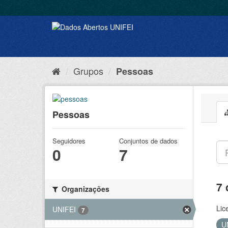
Grupos
Pessoas
Pessoas
Seguidores
Conjuntos de dados
0
7
7 
Organizações
Lic
UNIFEI
7
U