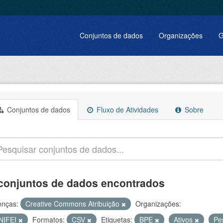
Conjuntos de dados
Organizações
G
Conjuntos de dados
Fluxo de Atividades
Sobre
conjuntos de dados encontrados
enças:
Creative Commons Atribuição
Organizações:
NIFEI
Formatos:
CSV
Etiquetas:
BPE
Ativos
Pe