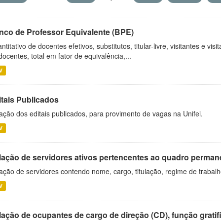
nco de Professor Equivalente (BPE)
ntitativo de docentes efetivos, substitutos, titular-livre, visitantes e vi
docentes, total em fator de equivalência,...
V
itais Publicados
ação dos editais publicados, para provimento de vagas na Unifei.
V
lação de servidores ativos pertencentes ao quadro permane
ação de servidores contendo nome, cargo, titulação, regime de trabal
V
ação de ocupantes de cargo de direção (CD), função gratifi