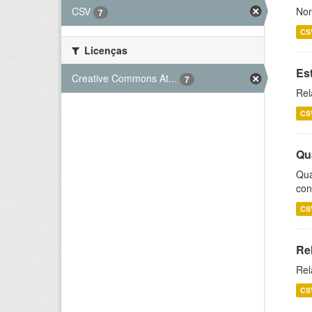
CSV
Nom
7
CS
Licenças
Es
Creative Commons At...
7
Rel
CS
Qu
Qua
con
CS
Re
Rel
CS