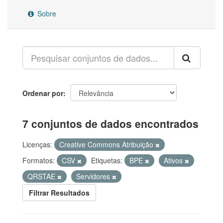
Sobre
Ordenar por
7 conjuntos de dados encontrados
Licenças:
Creative Commons Atribuição
Formatos:
CSV
Etiquetas:
BPE
Ativos
QRSTAE
Servidores
Filtrar Resultados