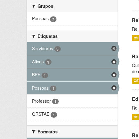
Grupos
Pessoas
7
Re
Rel
Etiquetas
CS
Servidores
3
Ba
Ativos
1
Qua
de 
BPE
1
CS
Pessoas
1
Ed
Professor
1
Rel
QRSTAE
1
CS
Formatos
Rel