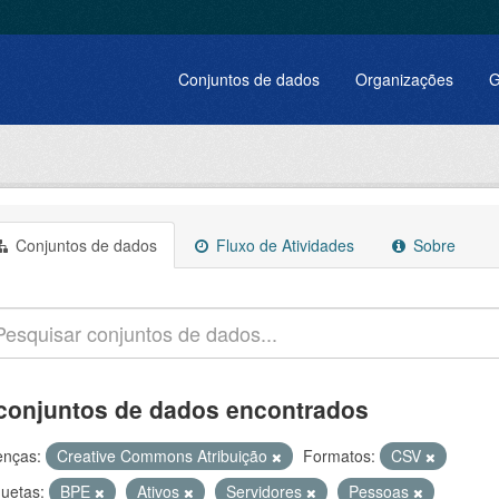
Conjuntos de dados
Organizações
G
Conjuntos de dados
Fluxo de Atividades
Sobre
conjuntos de dados encontrados
enças:
Creative Commons Atribuição
Formatos:
CSV
quetas:
BPE
Ativos
Servidores
Pessoas