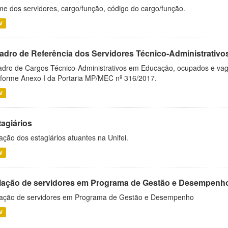
e dos servidores, cargo/função, código do cargo/função.
V
adro de Referência dos Servidores Técnico-Administrati
dro de Cargos Técnico-Administrativos em Educação, ocupados e vagos 
forme Anexo I da Portaria MP/MEC nº 316/2017.
V
tagiários
ação dos estagiários atuantes na Unifei.
V
lação de servidores em Programa de Gestão e Desempenh
ação de servidores em Programa de Gestão e Desempenho
V