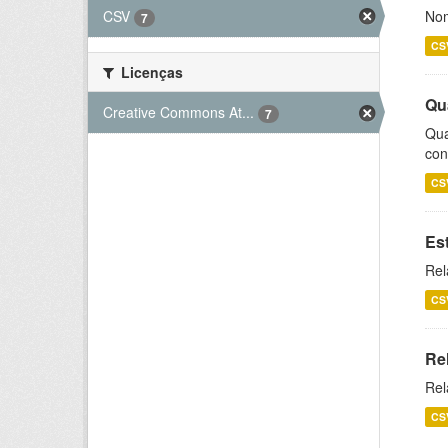
CSV
Nom
7
CS
Licenças
Qu
Creative Commons At...
7
Qua
con
CS
Es
Rel
CS
Re
Rel
CS