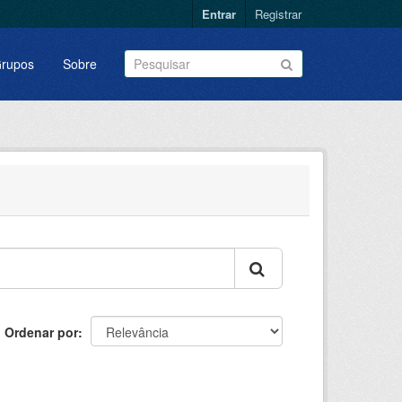
Entrar
Registrar
rupos
Sobre
Ordenar por