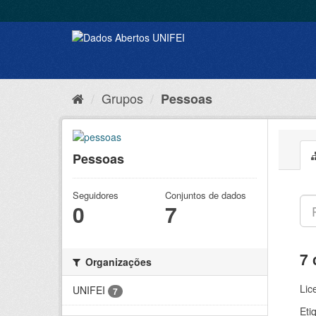
Grupos
Pessoas
Pessoas
Seguidores
Conjuntos de dados
0
7
7 
Organizações
Lic
UNIFEI
7
Eti