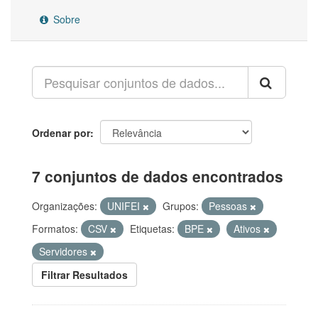
Sobre
Ordenar por
7 conjuntos de dados encontrados
Organizações:
UNIFEI
Grupos:
Pessoas
Formatos:
CSV
Etiquetas:
BPE
Ativos
Servidores
Filtrar Resultados