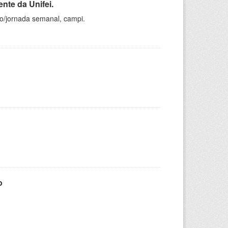
nte da Unifei.
ho/jornada semanal, campi.
o