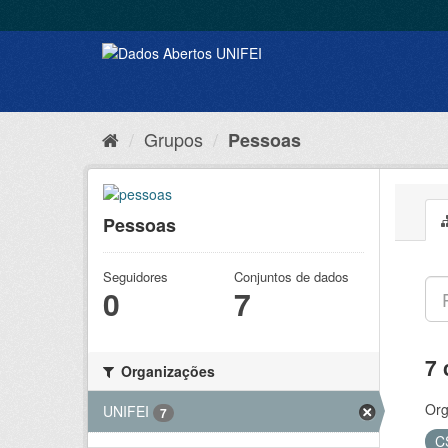
Grupos
Pessoas
Pessoas
Seguidores
Conjuntos de dados
0
7
7 
Organizações
Org
UNIFEI
7
C