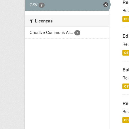
Re
CSV
7
Rel
CS
Licenças
Creative Commons At...
7
Ed
Rel
CS
Es
Rel
CS
Re
Rel
CS