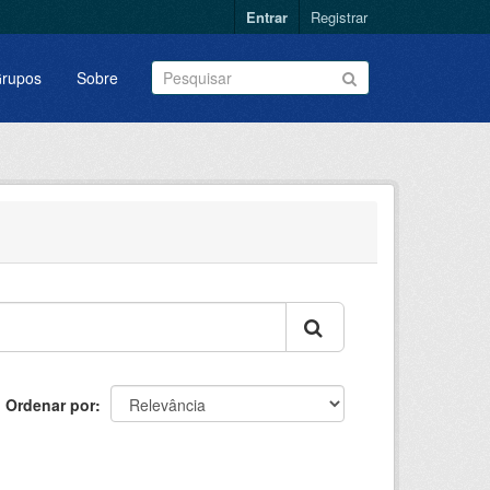
Entrar
Registrar
rupos
Sobre
Ordenar por