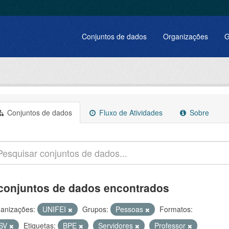
Conjuntos de dados
Organizações
G
Conjuntos de dados
Fluxo de Atividades
Sobre
conjuntos de dados encontrados
anizações:
UNIFEI
Grupos:
Pessoas
Formatos:
SV
Etiquetas:
BPE
Servidores
Professor