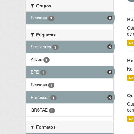
Grupos
Pessoas
7
Ba
Qua
de 
Etiquetas
CS
Servidores
3
Ativos
Rel
1
Nom
BPE
1
CS
Pessoas
1
Qu
Professor
1
Qua
con
QRSTAE
1
CS
Formatos