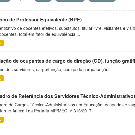
nco de Professor Equivalente (BPE)
ntitativo de docentes efetivos, substitutos, titular-livre, visitantes e vi
docentes, total em fator de equivalência,...
V
ação de ocupantes de cargo de direção (CD), função gratifi
e dos servidores, cargo/função, código do cargo/função.
V
adro de Referência dos Servidores Técnico-Administrati
dro de Cargos Técnico-Administrativos em Educação, ocupados e vagos 
forme Anexo I da Portaria MP/MEC nº 316/2017.
V