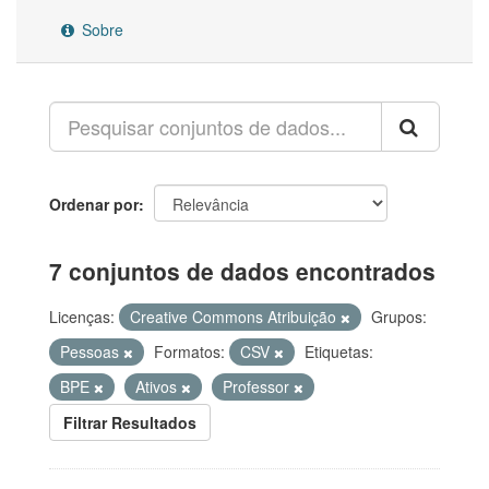
Sobre
Ordenar por
7 conjuntos de dados encontrados
Licenças:
Creative Commons Atribuição
Grupos:
Pessoas
Formatos:
CSV
Etiquetas:
BPE
Ativos
Professor
Filtrar Resultados