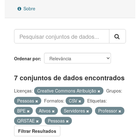
Sobre
Ordenar por
7 conjuntos de dados encontrados
Licenças:
Creative Commons Atribuição
Grupos:
Pessoas
Formatos:
CSV
Etiquetas:
BPE
Ativos
Servidores
Professor
QRSTAE
Pessoas
Filtrar Resultados