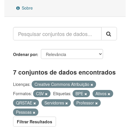
Sobre
Ordenar por
7 conjuntos de dados encontrados
Licenças:
Creative Commons Atribuição
Formatos:
CSV
Etiquetas:
BPE
Ativos
QRSTAE
Servidores
Professor
Pessoas
Filtrar Resultados