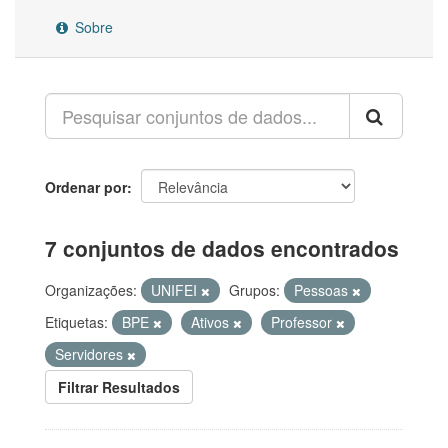
Sobre
Ordenar por
7 conjuntos de dados encontrados
Organizações:
UNIFEI
Grupos:
Pessoas
Etiquetas:
BPE
Ativos
Professor
Servidores
Filtrar Resultados