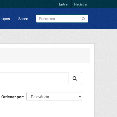
Entrar
Registrar
rupos
Sobre
Ordenar por