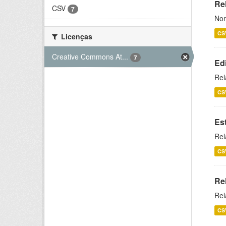
Rel
CSV
7
Nom
CS
Licenças
Creative Commons At...
7
Ed
Rel
CS
Es
Rel
CS
Re
Rel
CS