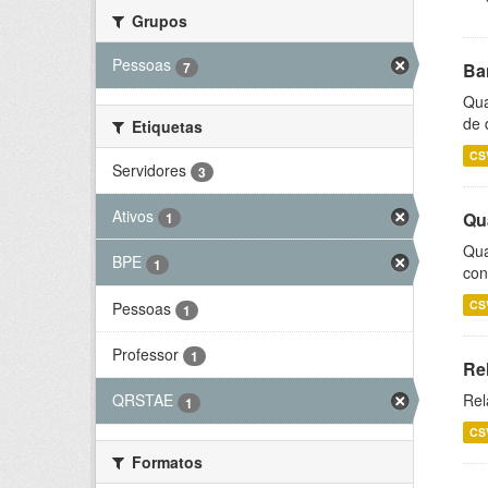
Grupos
Pessoas
7
Ba
Qua
de 
Etiquetas
CS
Servidores
3
Ativos
Qu
1
Qua
BPE
1
con
CS
Pessoas
1
Professor
1
Re
Rel
QRSTAE
1
CS
Formatos