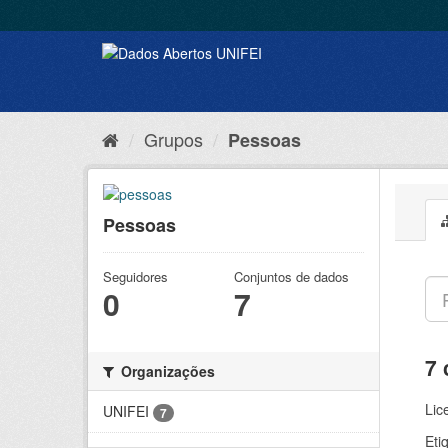
Grupos
Pessoas
Pessoas
Seguidores
Conjuntos de dados
0
7
7 
Organizações
Lic
UNIFEI
7
Eti