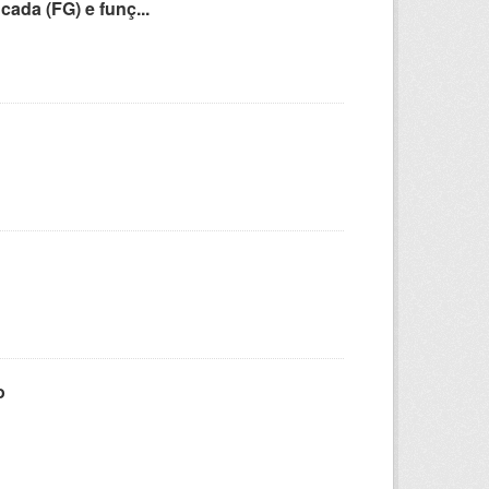
cada (FG) e funç...
o