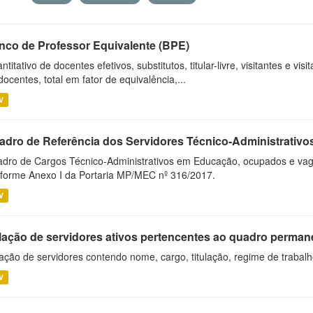
nco de Professor Equivalente (BPE)
ntitativo de docentes efetivos, substitutos, titular-livre, visitantes e vi
docentes, total em fator de equivalência,...
V
adro de Referência dos Servidores Técnico-Administrati
dro de Cargos Técnico-Administrativos em Educação, ocupados e vagos 
forme Anexo I da Portaria MP/MEC nº 316/2017.
V
lação de servidores ativos pertencentes ao quadro permane
ação de servidores contendo nome, cargo, titulação, regime de trabal
V