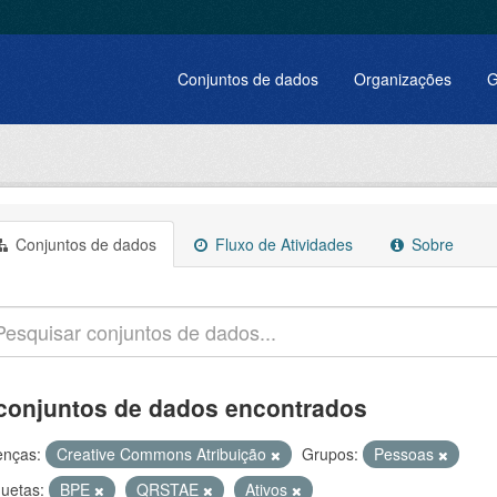
Conjuntos de dados
Organizações
G
Conjuntos de dados
Fluxo de Atividades
Sobre
conjuntos de dados encontrados
enças:
Creative Commons Atribuição
Grupos:
Pessoas
quetas:
BPE
QRSTAE
Ativos