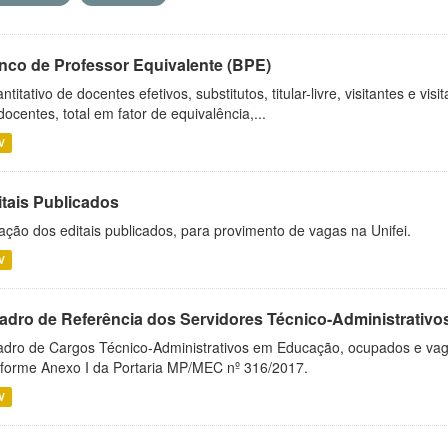
nco de Professor Equivalente (BPE)
ntitativo de docentes efetivos, substitutos, titular-livre, visitantes e vi
docentes, total em fator de equivalência,...
V
itais Publicados
ação dos editais publicados, para provimento de vagas na Unifei.
V
adro de Referência dos Servidores Técnico-Administrati
dro de Cargos Técnico-Administrativos em Educação, ocupados e vagos 
forme Anexo I da Portaria MP/MEC nº 316/2017.
V