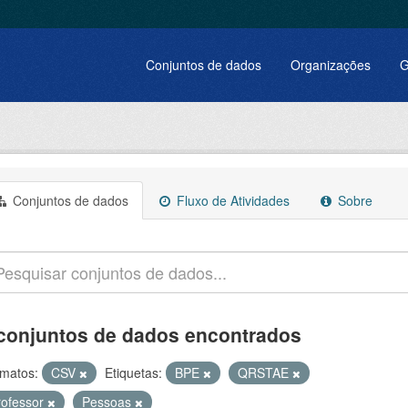
Conjuntos de dados
Organizações
G
Conjuntos de dados
Fluxo de Atividades
Sobre
conjuntos de dados encontrados
matos:
CSV
Etiquetas:
BPE
QRSTAE
rofessor
Pessoas