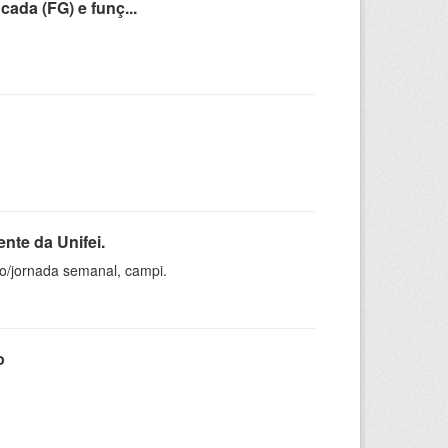
cada (FG) e funç...
nte da Unifei.
ho/jornada semanal, campi.
o