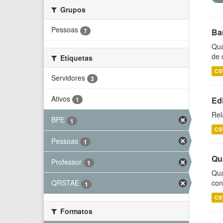
Grupos
Pessoas
7
Ba
Qua
de 
Etiquetas
CS
Servidores
3
Ativos
Ed
1
Rel
BPE
1
CS
Pessoas
1
Qu
Professor
1
Qua
con
QRSTAE
1
CS
Formatos