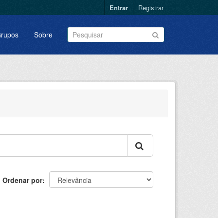
Entrar
Registrar
rupos
Sobre
Ordenar por