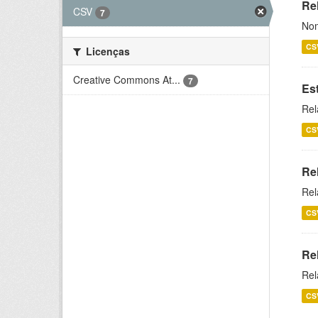
Rel
CSV
7
Nom
CS
Licenças
Creative Commons At...
7
Es
Rel
CS
Re
Rel
CS
Re
Rel
CS