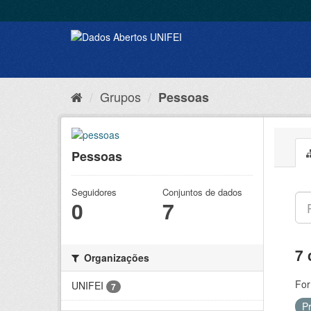
Grupos
Pessoas
Pessoas
Seguidores
Conjuntos de dados
0
7
7 
Organizações
For
UNIFEI
7
P