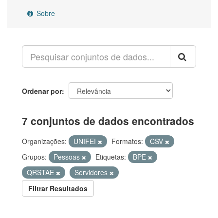
Sobre
Ordenar por
7 conjuntos de dados encontrados
Organizações:
UNIFEI
Formatos:
CSV
Grupos:
Pessoas
Etiquetas:
BPE
QRSTAE
Servidores
Filtrar Resultados