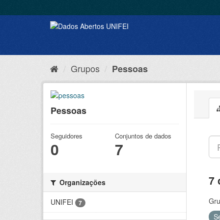
Grupos
Pessoas
Pessoas
Seguidores
Conjuntos de dados
0
7
7 
Organizações
Gru
UNIFEI
7
S