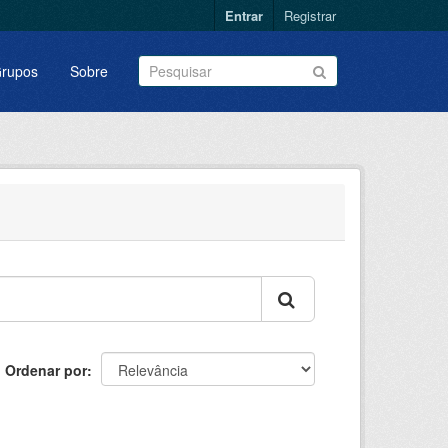
Entrar
Registrar
rupos
Sobre
Ordenar por