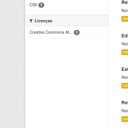
Rel
CSV
7
Nom
CS
Licenças
Creative Commons At...
7
Ed
Rel
CS
Es
Rel
CS
Re
Rel
CS