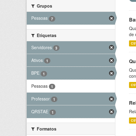
Grupos
Pessoas
7
Ba
Qua
de 
Etiquetas
CS
Servidores
3
Ativos
Qu
1
Qua
BPE
1
con
CS
Pessoas
1
Professor
1
Re
Rel
QRSTAE
1
CS
Formatos