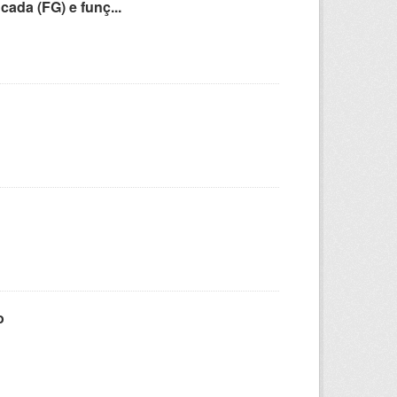
cada (FG) e funç...
o