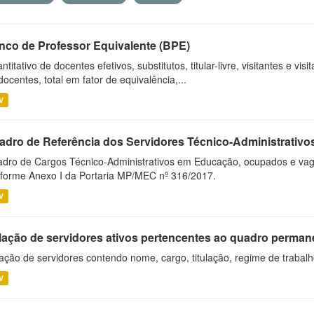
nco de Professor Equivalente (BPE)
ntitativo de docentes efetivos, substitutos, titular-livre, visitantes e vi
docentes, total em fator de equivalência,...
V
adro de Referência dos Servidores Técnico-Administrati
dro de Cargos Técnico-Administrativos em Educação, ocupados e vagos 
forme Anexo I da Portaria MP/MEC nº 316/2017.
V
lação de servidores ativos pertencentes ao quadro permane
ação de servidores contendo nome, cargo, titulação, regime de trabal
V