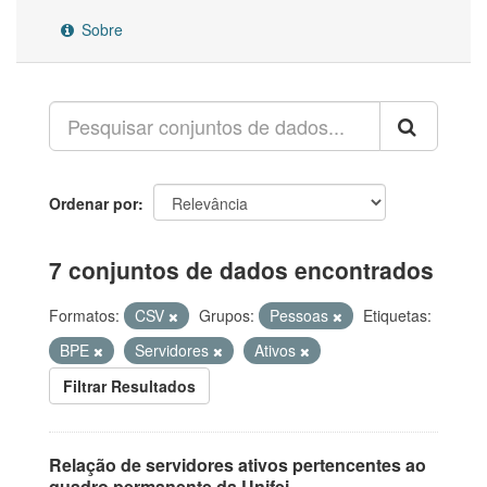
Sobre
Ordenar por
7 conjuntos de dados encontrados
Formatos:
CSV
Grupos:
Pessoas
Etiquetas:
BPE
Servidores
Ativos
Filtrar Resultados
Relação de servidores ativos pertencentes ao
quadro permanente da Unifei.