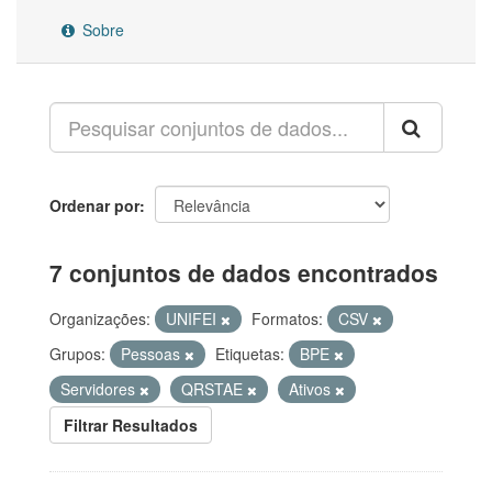
Sobre
Ordenar por
7 conjuntos de dados encontrados
Organizações:
UNIFEI
Formatos:
CSV
Grupos:
Pessoas
Etiquetas:
BPE
Servidores
QRSTAE
Ativos
Filtrar Resultados