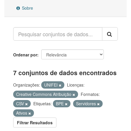
Sobre
Ordenar por
7 conjuntos de dados encontrados
Organizações:
UNIFEI
Licenças:
Creative Commons Atribuição
Formatos:
CSV
Etiquetas:
BPE
Servidores
Ativos
Filtrar Resultados