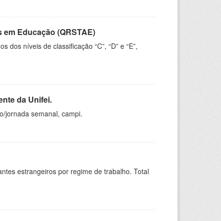
vos em Educação (QRSTAE)
dos níveis de classificação “C”, “D” e “E”,
nte da Unifei.
ho/jornada semanal, campi.
sitantes estrangeiros por regime de trabalho. Total