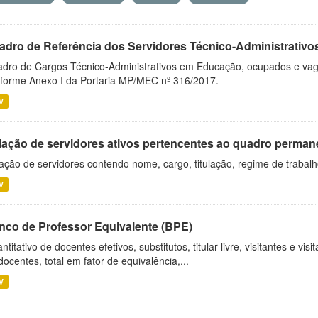
adro de Referência dos Servidores Técnico-Administrati
dro de Cargos Técnico-Administrativos em Educação, ocupados e vagos 
forme Anexo I da Portaria MP/MEC nº 316/2017.
V
lação de servidores ativos pertencentes ao quadro permane
ação de servidores contendo nome, cargo, titulação, regime de trabal
V
nco de Professor Equivalente (BPE)
ntitativo de docentes efetivos, substitutos, titular-livre, visitantes e vi
docentes, total em fator de equivalência,...
V