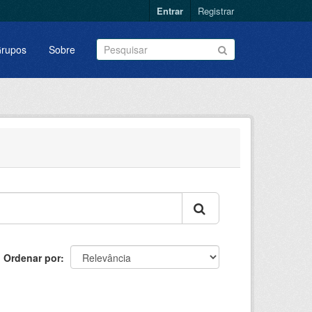
Entrar
Registrar
rupos
Sobre
Ordenar por