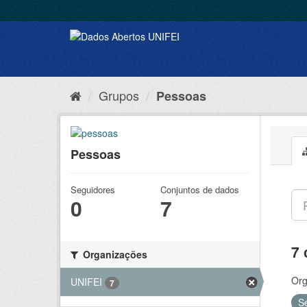
Grupos
Pessoas
Pessoas
Seguidores
Conjuntos de dados
0
7
7 
Organizações
Org
UNIFEI
7
S