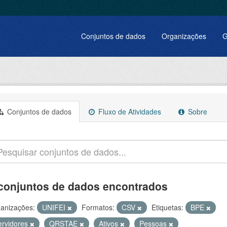
Conjuntos de dados
Organizações
G
Conjuntos de dados
Fluxo de Atividades
Sobre
conjuntos de dados encontrados
anizações:
UNIFEI
Formatos:
CSV
Etiquetas:
BPE
ervidores
QRSTAE
Ativos
Pessoas