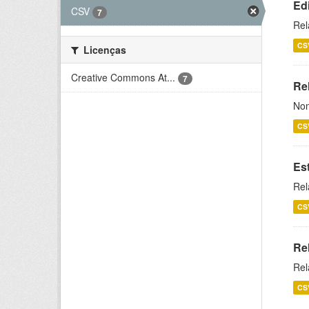
Ed
CSV
7
Rel
CS
Licenças
Creative Commons At...
7
Rel
Nom
CS
Es
Rel
CS
Re
Rel
CS