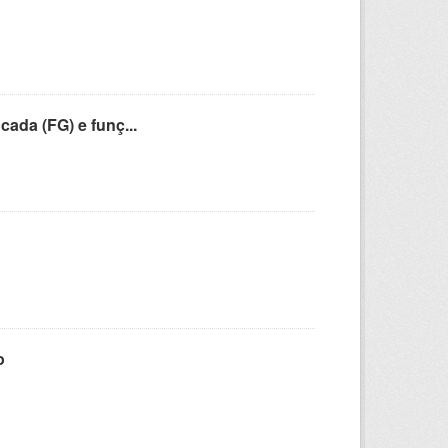
cada (FG) e funç...
o