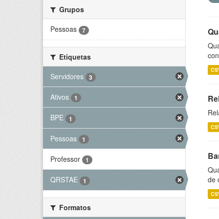
Grupos
Pessoas
7
Qu
Qua
con
Etiquetas
CS
Servidores
3
Ativos
Re
1
Rel
BPE
1
CS
Pessoas
1
Ba
Professor
1
Qua
de 
QRSTAE
1
CS
Formatos