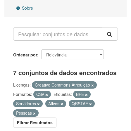
Sobre
Ordenar por
7 conjuntos de dados encontrados
Licenças:
Creative Commons Atribuição
Formatos:
CSV
Etiquetas:
BPE
Servidores
Ativos
QRSTAE
Pessoas
Filtrar Resultados