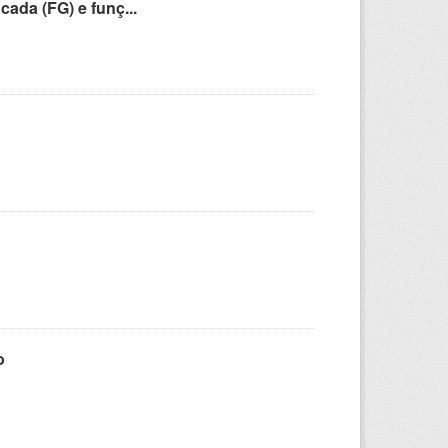
cada (FG) e funç...
o