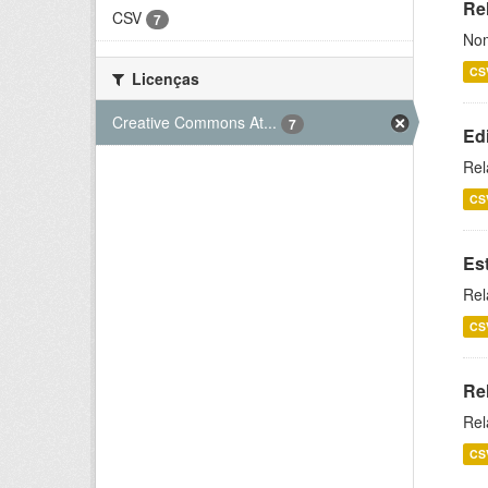
Rel
CSV
7
Nom
CS
Licenças
Creative Commons At...
7
Ed
Rel
CS
Es
Rel
CS
Re
Rel
CS