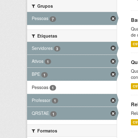
Grupos
Pessoas
7
Ba
Qua
de 
Etiquetas
CS
Servidores
3
Ativos
Qu
1
Qua
BPE
1
con
CS
Pessoas
1
Professor
1
Re
Rel
QRSTAE
1
CS
Formatos