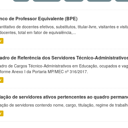
nco de Professor Equivalente (BPE)
ntitativo de docentes efetivos, substitutos, titular-livre, visitantes e vi
docentes, total em fator de equivalência,...
V
adro de Referência dos Servidores Técnico-Administrati
dro de Cargos Técnico-Administrativos em Educação, ocupados e vagos 
forme Anexo I da Portaria MP/MEC nº 316/2017.
V
lação de servidores ativos pertencentes ao quadro permane
ação de servidores contendo nome, cargo, titulação, regime de trabal
V