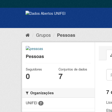
Grupos
Pessoas
Pessoas
Seguidores
Conjuntos de dados
0
7
7 
Organizações
Lic
UNIFEI
7
Eti