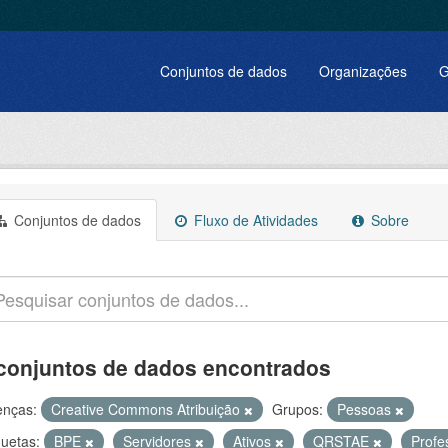
Conjuntos de dados
Organizações
G
Conjuntos de dados
Fluxo de Atividades
Sobre
conjuntos de dados encontrados
enças:
Creative Commons Atribuição
Grupos:
Pessoas
quetas:
BPE
Servidores
Ativos
QRSTAE
Profe