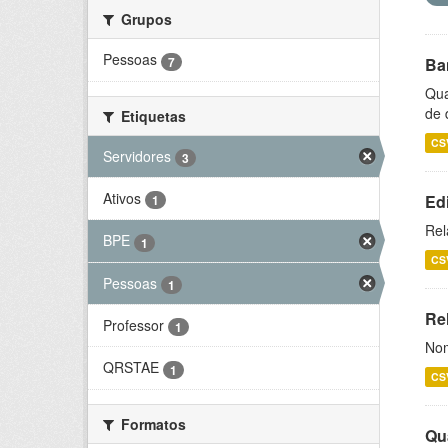
Grupos
Pessoas
7
Ba
Qua
de 
Etiquetas
CS
Servidores
3
Ativos
Ed
1
Rel
BPE
1
CS
Pessoas
1
Rel
Professor
1
Nom
QRSTAE
1
CS
Formatos
Qu