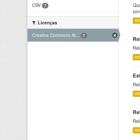
CSV
Qua
7
con
CS
Licenças
Creative Commons At...
7
Re
Rel
CS
Es
Rel
CS
Re
Rel
CS