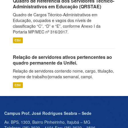
Quadro de Referência dos Servidores Técnico-
Administrativos em Educação (QRSTAE)
Quadro de Cargos Técnico-Administrativos em
Educação, ocupados e vagos dos níveis de
classificação “C”, “D” e “E”, conforme Anexo I da
Portaria MP/MEC nº 316/2017.
CSV
Relação de servidores ativos pertencentes ao
quadro permanente da Unifei.
Relação de servidores contendo nome, cargo, titulação,
regime de trabalho/jornada semanal, campi.
CSV
Campus Prof. José Rodrigues Seabra – Sede
Av. BPS, 1303, Bairro Pinheirinho, Itajubá – MG
Telefone: (35) 3629 – 1101 Fax: (35) 3622 – 3596