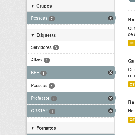
Grupos
Pessoas
7
Ba
Qua
de 
Etiquetas
CS
Servidores
3
Ativos
Qu
1
Qua
BPE
1
con
CS
Pessoas
1
Professor
1
Rel
Nom
QRSTAE
1
CS
Formatos