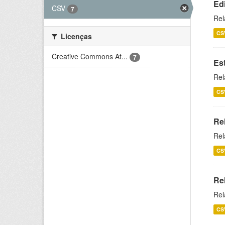
Ed
CSV
7
Rel
CS
Licenças
Creative Commons At...
7
Es
Rel
CS
Re
Rel
CS
Re
Rel
CS