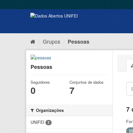
Grupos
Pessoas
Pessoas
Seguidores
Conjuntos de dados
0
7
7 
Organizações
For
UNIFEI
7
B