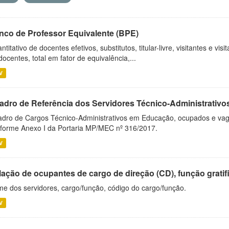
nco de Professor Equivalente (BPE)
ntitativo de docentes efetivos, substitutos, titular-livre, visitantes e vi
docentes, total em fator de equivalência,...
V
adro de Referência dos Servidores Técnico-Administrati
dro de Cargos Técnico-Administrativos em Educação, ocupados e vagos 
forme Anexo I da Portaria MP/MEC nº 316/2017.
V
ação de ocupantes de cargo de direção (CD), função gratifi
e dos servidores, cargo/função, código do cargo/função.
V