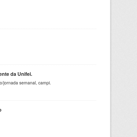
nte da Unifei.
ho/jornada semanal, campi.
o