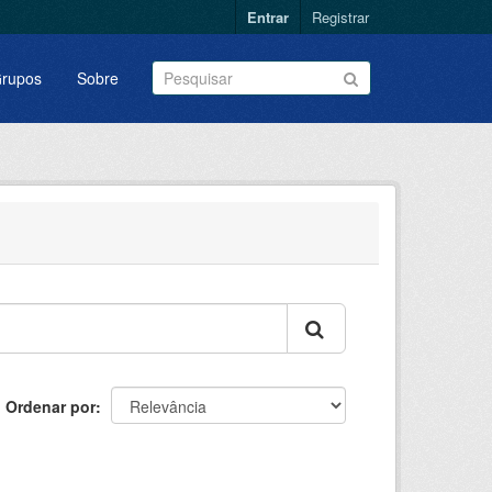
Entrar
Registrar
rupos
Sobre
Ordenar por