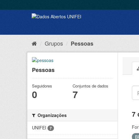
Grupos
Pessoas
Pessoas
Seguidores
Conjuntos de dados
0
7
7 
Organizações
For
UNIFEI
7
B