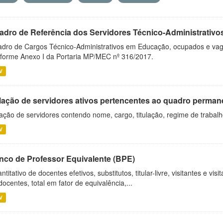
adro de Referência dos Servidores Técnico-Administrati
dro de Cargos Técnico-Administrativos em Educação, ocupados e vagos 
forme Anexo I da Portaria MP/MEC nº 316/2017.
V
lação de servidores ativos pertencentes ao quadro permane
ação de servidores contendo nome, cargo, titulação, regime de trabal
V
nco de Professor Equivalente (BPE)
ntitativo de docentes efetivos, substitutos, titular-livre, visitantes e vi
docentes, total em fator de equivalência,...
V