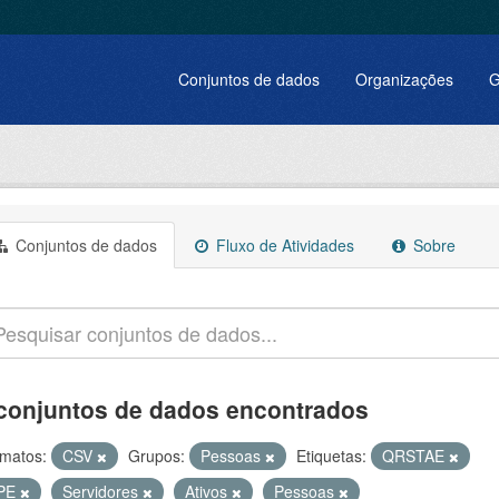
Conjuntos de dados
Organizações
G
Conjuntos de dados
Fluxo de Atividades
Sobre
conjuntos de dados encontrados
matos:
CSV
Grupos:
Pessoas
Etiquetas:
QRSTAE
PE
Servidores
Ativos
Pessoas