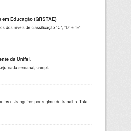
vos em Educação (QRSTAE)
dos níveis de classificação “C”, “D” e “E”,
nte da Unifei.
ho/jornada semanal, campi.
sitantes estrangeiros por regime de trabalho. Total