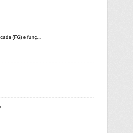
cada (FG) e funç...
o