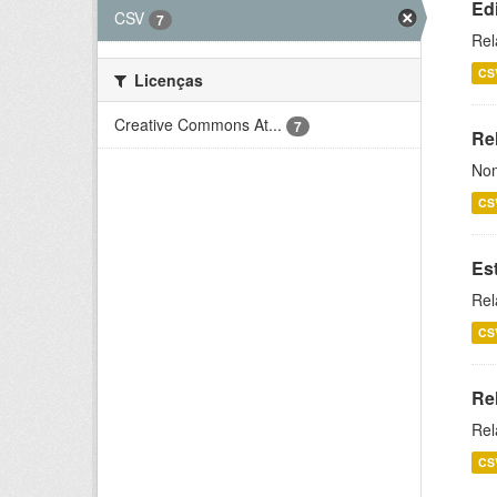
Ed
CSV
7
Rel
CS
Licenças
Creative Commons At...
7
Rel
Nom
CS
Es
Rel
CS
Re
Rel
CS