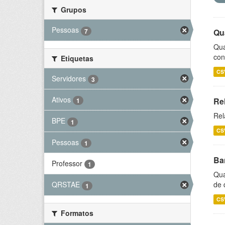
Grupos
Pessoas
7
Qu
Qua
con
Etiquetas
CS
Servidores
3
Ativos
Re
1
Rel
BPE
1
CS
Pessoas
1
Ba
Professor
1
Qua
de 
QRSTAE
1
CS
Formatos