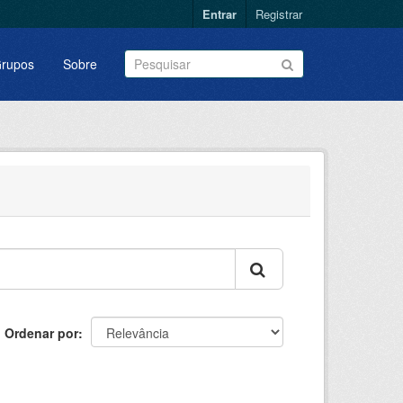
Entrar
Registrar
rupos
Sobre
Ordenar por