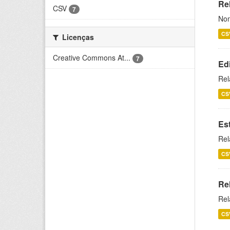
Rel
CSV
7
Nom
CS
Licenças
Creative Commons At...
7
Ed
Rel
CS
Es
Rel
CS
Re
Rel
CS