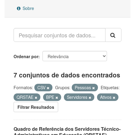
Sobre
Ordenar por
7 conjuntos de dados encontrados
Formatos:
CSV
Grupos:
Pessoas
Etiquetas:
QRSTAE
BPE
Servidores
Ativos
Filtrar Resultados
Quadro de Referência dos Servidores Técnico-
Administrativos em Educação (QRSTAE)