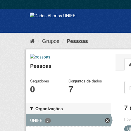
Grupos
Pessoas
Pessoas
Seguidores
Conjuntos de dados
0
7
7 
Organizações
Lic
UNIFEI
7
U