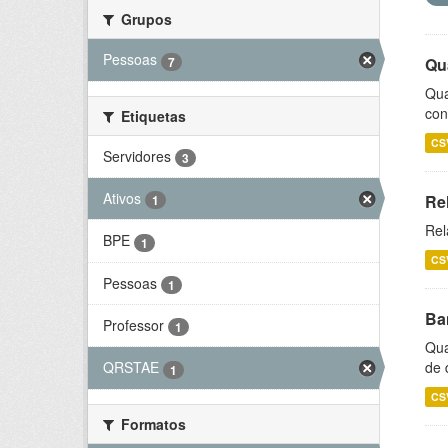
Grupos
Pessoas
7
Qu
Qua
con
Etiquetas
CS
Servidores
3
Ativos
Re
1
Rel
BPE
1
CS
Pessoas
1
Ba
Professor
1
Qua
de 
QRSTAE
1
CS
Formatos