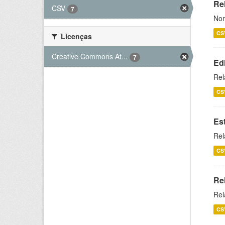
Rel
CSV
7
Nom
CS
Licenças
Creative Commons At...
7
Ed
Rel
CS
Es
Rel
CS
Re
Rel
CS