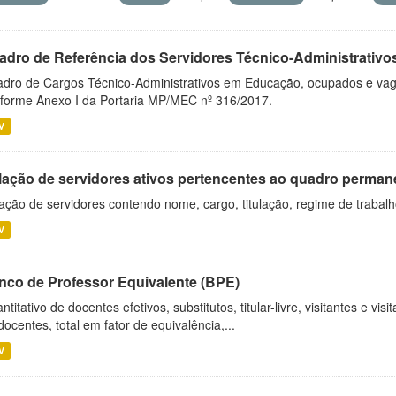
adro de Referência dos Servidores Técnico-Administrati
dro de Cargos Técnico-Administrativos em Educação, ocupados e vagos 
forme Anexo I da Portaria MP/MEC nº 316/2017.
V
lação de servidores ativos pertencentes ao quadro permane
ação de servidores contendo nome, cargo, titulação, regime de trabal
V
nco de Professor Equivalente (BPE)
ntitativo de docentes efetivos, substitutos, titular-livre, visitantes e vi
docentes, total em fator de equivalência,...
V