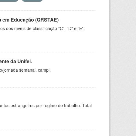
vos em Educação (QRSTAE)
dos níveis de classificação “C”, “D” e “E”,
nte da Unifei.
ho/jornada semanal, campi.
sitantes estrangeiros por regime de trabalho. Total