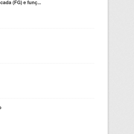
cada (FG) e funç...
o