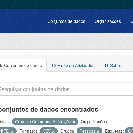
Conjuntos de dados
Organizações
G
Conjuntos de dados
Fluxo de Atividades
Sobre
conjuntos de dados encontrados
enças:
Creative Commons Atribuição
Organizações:
NIFEI
Formatos:
CSV
Grupos:
Pessoas
Etiquetas:
Q