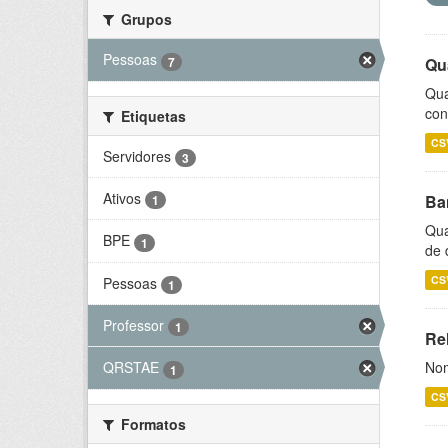
Grupos
Pessoas
7
Qu
Qua
con
Etiquetas
CS
Servidores
3
Ativos
Ba
1
Qua
BPE
1
de 
CS
Pessoas
1
Professor
1
Rel
Nom
QRSTAE
1
CS
Formatos