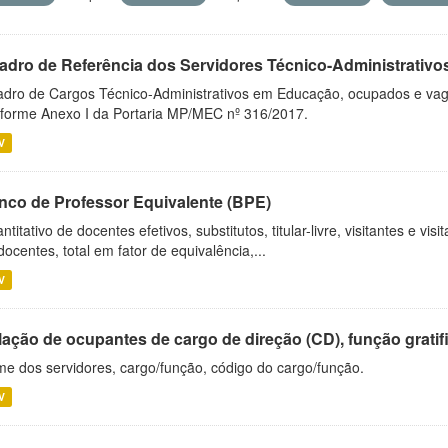
adro de Referência dos Servidores Técnico-Administrati
dro de Cargos Técnico-Administrativos em Educação, ocupados e vagos 
forme Anexo I da Portaria MP/MEC nº 316/2017.
V
nco de Professor Equivalente (BPE)
ntitativo de docentes efetivos, substitutos, titular-livre, visitantes e vi
docentes, total em fator de equivalência,...
V
ação de ocupantes de cargo de direção (CD), função gratifi
e dos servidores, cargo/função, código do cargo/função.
V