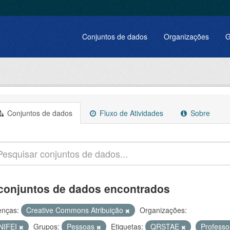
Conjuntos de dados
Organizações
G
Conjuntos de dados
Fluxo de Atividades
Sobre
conjuntos de dados encontrados
enças:
Creative Commons Atribuição
Organizações:
NIFEI
Grupos:
Pessoas
Etiquetas:
QRSTAE
Profess