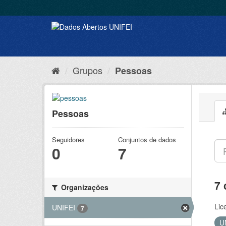
Grupos
Pessoas
Pessoas
Seguidores
Conjuntos de dados
0
7
7 
Organizações
Lic
UNIFEI
7
U