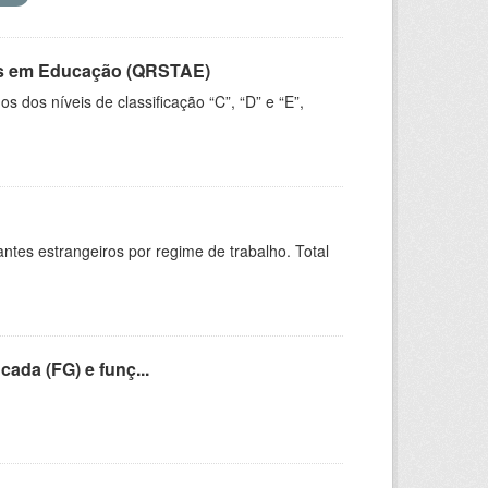
vos em Educação (QRSTAE)
dos níveis de classificação “C”, “D” e “E”,
sitantes estrangeiros por regime de trabalho. Total
cada (FG) e funç...