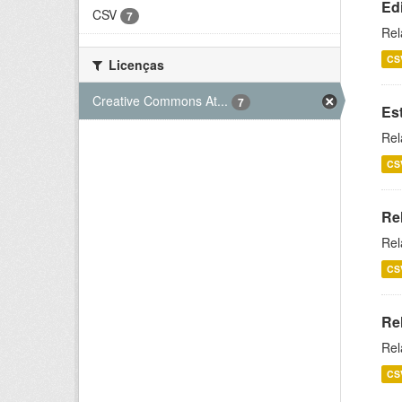
Ed
CSV
7
Rel
CS
Licenças
Creative Commons At...
7
Es
Rel
CS
Re
Rel
CS
Re
Rel
CS