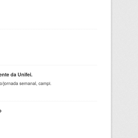
nte da Unifei.
ho/jornada semanal, campi.
o