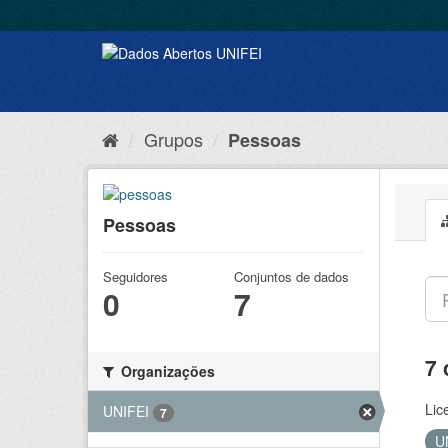
Grupos
Pessoas
Pessoas
Seguidores
Conjuntos de dados
0
7
7 
Organizações
Lic
UNIFEI
7
U