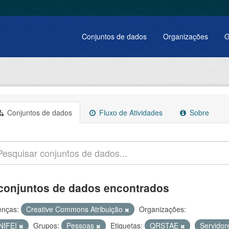
Conjuntos de dados
Organizações
G
Conjuntos de dados
Fluxo de Atividades
Sobre
conjuntos de dados encontrados
enças:
Creative Commons Atribuição
Organizações:
NIFEI
Grupos:
Pessoas
Etiquetas:
QRSTAE
Servido