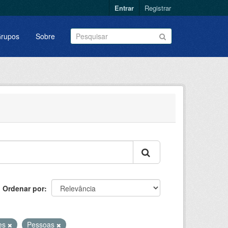
Entrar
Registrar
rupos
Sobre
Ordenar por
res
Pessoas