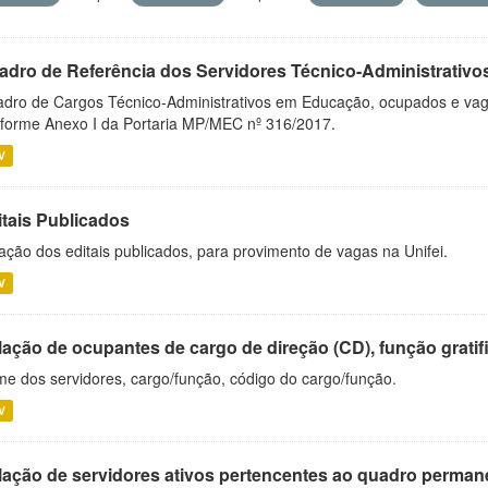
adro de Referência dos Servidores Técnico-Administrati
dro de Cargos Técnico-Administrativos em Educação, ocupados e vagos 
forme Anexo I da Portaria MP/MEC nº 316/2017.
V
itais Publicados
ação dos editais publicados, para provimento de vagas na Unifei.
V
ação de ocupantes de cargo de direção (CD), função gratifi
e dos servidores, cargo/função, código do cargo/função.
V
lação de servidores ativos pertencentes ao quadro permane