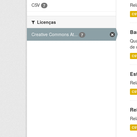
CSV
Rel
7
CS
Licenças
Ba
Creative Commons At...
7
Qua
de 
CS
Es
Rel
CS
Re
Rel
CS