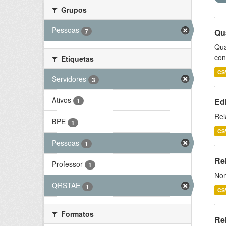
Grupos
Pessoas
7
Qu
Qua
con
Etiquetas
CS
Servidores
3
Ativos
Ed
1
Rel
BPE
1
CS
Pessoas
1
Rel
Professor
1
Nom
QRSTAE
1
CS
Formatos
Re