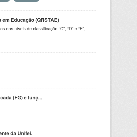
vos em Educação (QRSTAE)
dos níveis de classificação “C”, “D” e “E”,
cada (FG) e funç...
nte da Unifei.