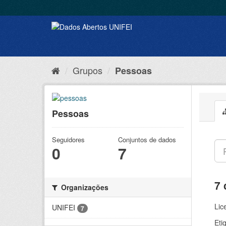
Grupos
Pessoas
Pessoas
Seguidores
Conjuntos de dados
0
7
7 
Organizações
Lic
UNIFEI
7
Eti