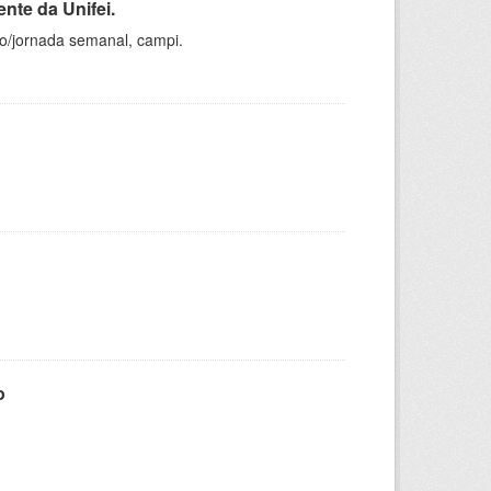
nte da Unifei.
ho/jornada semanal, campi.
o