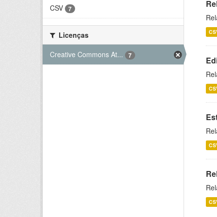
Re
CSV
7
Rel
CS
Licenças
Creative Commons At...
7
Ed
Rel
CS
Es
Rel
CS
Re
Rel
CS