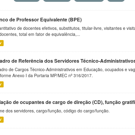
nco de Professor Equivalente (BPE)
ntitativo de docentes efetivos, substitutos, titular-livre, visitantes e vi
docentes, total em fator de equivalência,...
V
adro de Referência dos Servidores Técnico-Administrati
dro de Cargos Técnico-Administrativos em Educação, ocupados e vagos 
forme Anexo I da Portaria MP/MEC nº 316/2017.
V
ação de ocupantes de cargo de direção (CD), função gratifi
e dos servidores, cargo/função, código do cargo/função.
V