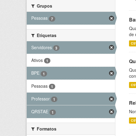
Grupos
Pessoas
7
Ba
Qua
de 
Etiquetas
CS
Servidores
3
Ativos
Qu
1
Qua
BPE
1
con
CS
Pessoas
1
Professor
1
Rel
Nom
QRSTAE
1
CS
Formatos