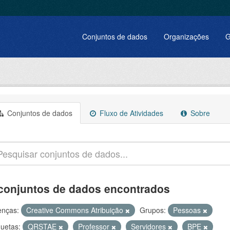
Conjuntos de dados
Organizações
G
Conjuntos de dados
Fluxo de Atividades
Sobre
conjuntos de dados encontrados
enças:
Creative Commons Atribuição
Grupos:
Pessoas
quetas:
QRSTAE
Professor
Servidores
BPE