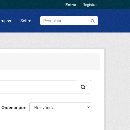
Entrar
Registrar
rupos
Sobre
Ordenar por