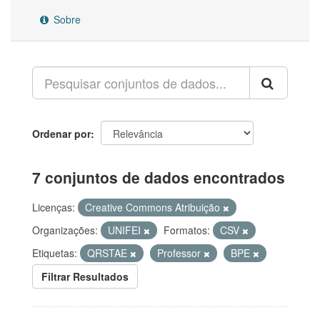
Sobre
Ordenar por
7 conjuntos de dados encontrados
Licenças:
Creative Commons Atribuição
Organizações:
UNIFEI
Formatos:
CSV
Etiquetas:
QRSTAE
Professor
BPE
Filtrar Resultados