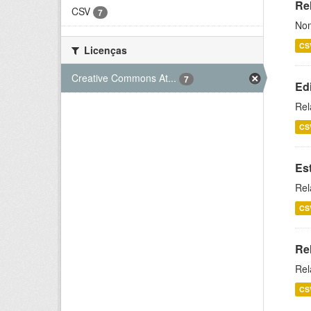
Rel
CSV
7
Nom
CS
Licenças
Creative Commons At...
7
Ed
Rel
CS
Es
Rel
CS
Re
Rel
CS