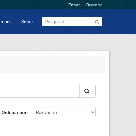
Entrar
Registrar
rupos
Sobre
Ordenar por