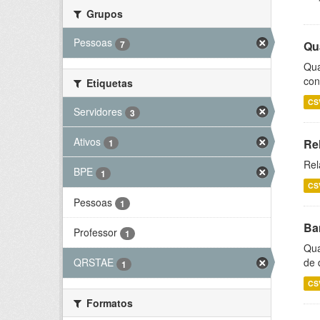
Grupos
Pessoas
7
Qu
Qua
con
Etiquetas
CS
Servidores
3
Ativos
Re
1
Rel
BPE
1
CS
Pessoas
1
Ba
Professor
1
Qua
de 
QRSTAE
1
CS
Formatos