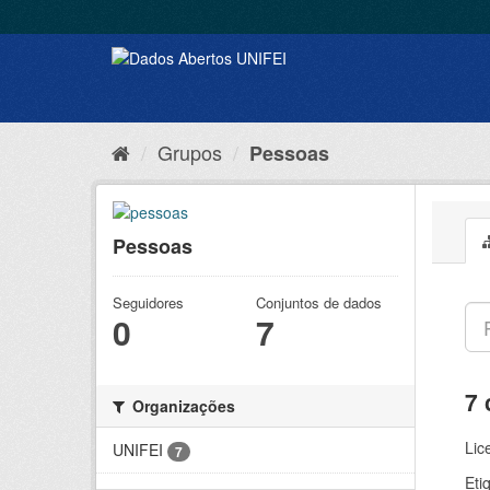
Grupos
Pessoas
Pessoas
Seguidores
Conjuntos de dados
0
7
7 
Organizações
Lic
UNIFEI
7
Eti