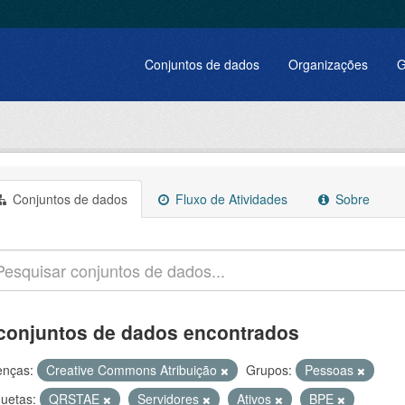
Conjuntos de dados
Organizações
G
Conjuntos de dados
Fluxo de Atividades
Sobre
conjuntos de dados encontrados
enças:
Creative Commons Atribuição
Grupos:
Pessoas
quetas:
QRSTAE
Servidores
Ativos
BPE