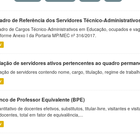
adro de Referência dos Servidores Técnico-Administrati
dro de Cargos Técnico-Administrativos em Educação, ocupados e vagos 
forme Anexo I da Portaria MP/MEC nº 316/2017.
V
lação de servidores ativos pertencentes ao quadro permane
ação de servidores contendo nome, cargo, titulação, regime de trabal
V
nco de Professor Equivalente (BPE)
ntitativo de docentes efetivos, substitutos, titular-livre, visitantes e vi
docentes, total em fator de equivalência,...
V