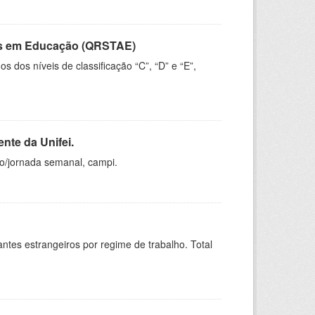
vos em Educação (QRSTAE)
dos níveis de classificação “C”, “D” e “E”,
nte da Unifei.
ho/jornada semanal, campi.
sitantes estrangeiros por regime de trabalho. Total