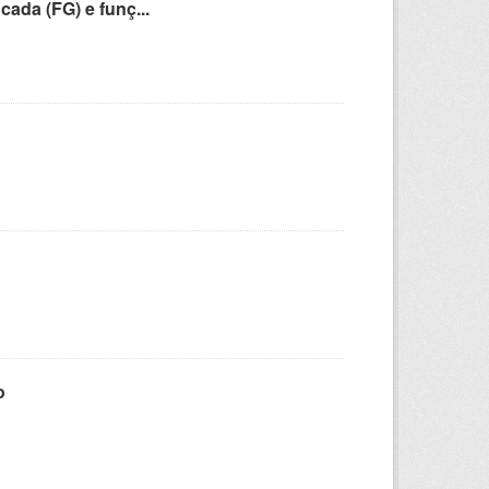
cada (FG) e funç...
o