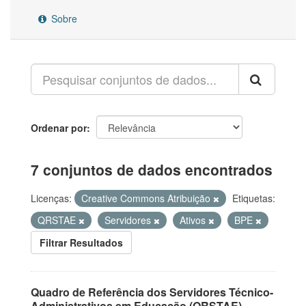
Sobre
Ordenar por
7 conjuntos de dados encontrados
Licenças:
Creative Commons Atribuição
Etiquetas:
QRSTAE
Servidores
Ativos
BPE
Filtrar Resultados
Quadro de Referência dos Servidores Técnico-
Administrativos em Educação (QRSTAE)