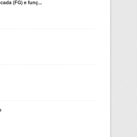
cada (FG) e funç...
o