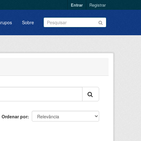
Entrar
Registrar
rupos
Sobre
Ordenar por