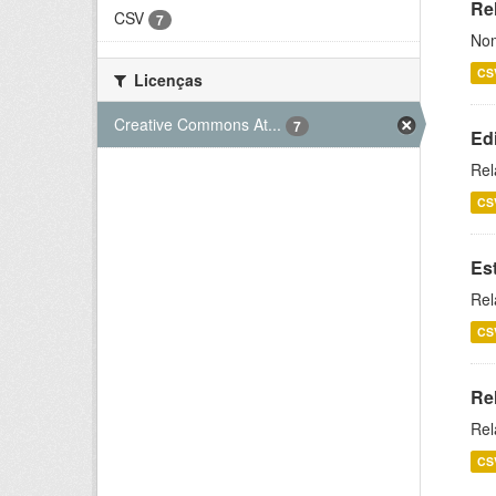
Rel
CSV
7
Nom
CS
Licenças
Creative Commons At...
7
Ed
Rel
CS
Es
Rel
CS
Re
Rel
CS