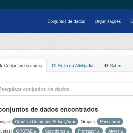
Conjuntos de dados
Organizações
G
Conjuntos de dados
Fluxo de Atividades
Sobre
conjuntos de dados encontrados
enças:
Creative Commons Atribuição
Grupos:
Pessoas
quetas:
QRSTAE
Servidores
Professor
Ativos