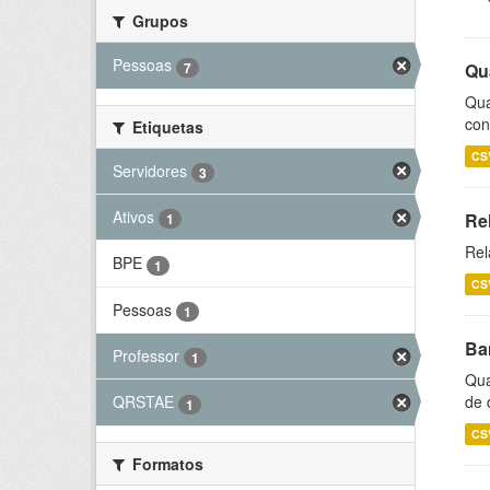
Grupos
Pessoas
7
Qu
Qua
con
Etiquetas
CS
Servidores
3
Ativos
Re
1
Rel
BPE
1
CS
Pessoas
1
Ba
Professor
1
Qua
de 
QRSTAE
1
CS
Formatos