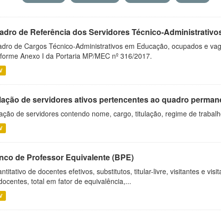
adro de Referência dos Servidores Técnico-Administrati
dro de Cargos Técnico-Administrativos em Educação, ocupados e vagos 
forme Anexo I da Portaria MP/MEC nº 316/2017.
V
lação de servidores ativos pertencentes ao quadro permane
ação de servidores contendo nome, cargo, titulação, regime de trabal
V
nco de Professor Equivalente (BPE)
ntitativo de docentes efetivos, substitutos, titular-livre, visitantes e vi
docentes, total em fator de equivalência,...
V