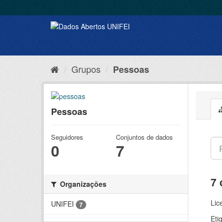
Grupos
Pessoas
Pessoas
Seguidores
Conjuntos de dados
0
7
7 
Organizações
Lic
UNIFEI
7
Eti