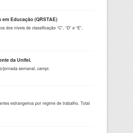
vos em Educação (QRSTAE)
dos níveis de classificação “C”, “D” e “E”,
nte da Unifei.
ho/jornada semanal, campi.
sitantes estrangeiros por regime de trabalho. Total