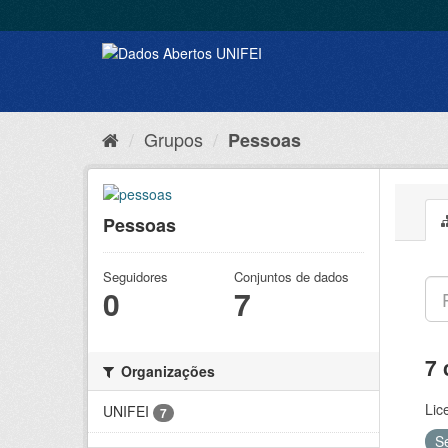
Grupos
Pessoas
Pessoas
Seguidores
Conjuntos de dados
0
7
7 
Organizações
Lic
UNIFEI
7
S