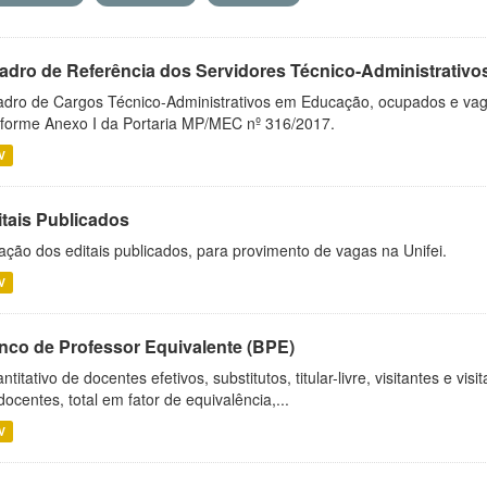
adro de Referência dos Servidores Técnico-Administrati
dro de Cargos Técnico-Administrativos em Educação, ocupados e vagos 
forme Anexo I da Portaria MP/MEC nº 316/2017.
V
itais Publicados
ação dos editais publicados, para provimento de vagas na Unifei.
V
nco de Professor Equivalente (BPE)
ntitativo de docentes efetivos, substitutos, titular-livre, visitantes e vi
docentes, total em fator de equivalência,...
V