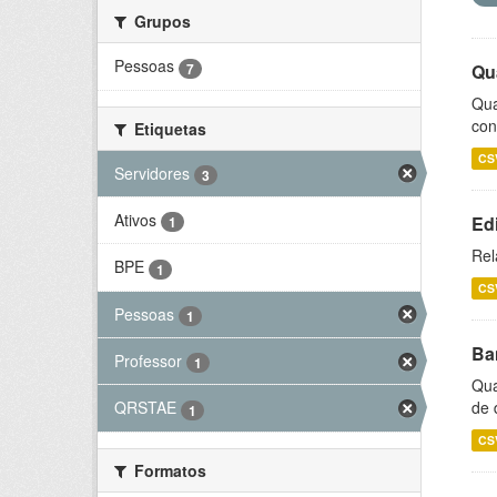
Grupos
Pessoas
7
Qu
Qua
con
Etiquetas
CS
Servidores
3
Ativos
Ed
1
Rel
BPE
1
CS
Pessoas
1
Ba
Professor
1
Qua
de 
QRSTAE
1
CS
Formatos