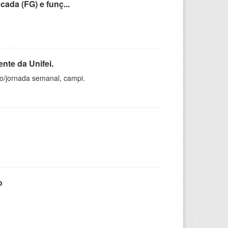
cada (FG) e funç...
nte da Unifei.
ho/jornada semanal, campi.
o