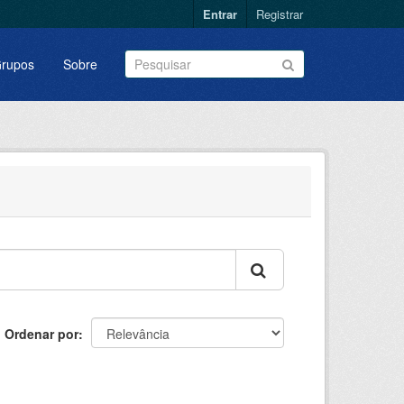
Entrar
Registrar
rupos
Sobre
Ordenar por