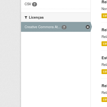
Rel
CSV
7
Nom
CS
Licenças
Creative Commons At...
7
Re
Rel
CS
Es
Rel
CS
Re
Rel
CS