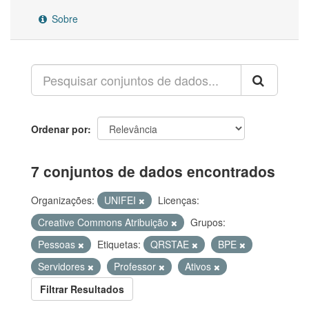
Sobre
Ordenar por
7 conjuntos de dados encontrados
Organizações:
UNIFEI
Licenças:
Creative Commons Atribuição
Grupos:
Pessoas
Etiquetas:
QRSTAE
BPE
Servidores
Professor
Ativos
Filtrar Resultados