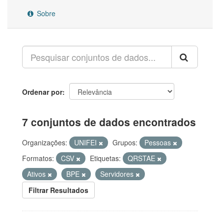
Sobre
Ordenar por
7 conjuntos de dados encontrados
Organizações:
UNIFEI
Grupos:
Pessoas
Formatos:
CSV
Etiquetas:
QRSTAE
Ativos
BPE
Servidores
Filtrar Resultados