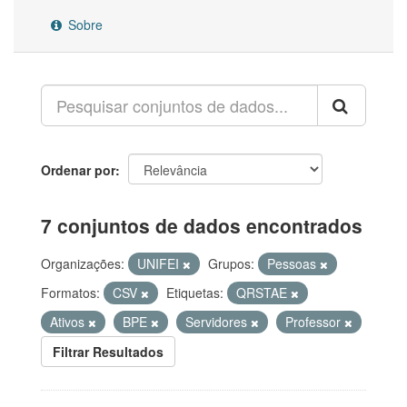
Sobre
Ordenar por
7 conjuntos de dados encontrados
Organizações:
UNIFEI
Grupos:
Pessoas
Formatos:
CSV
Etiquetas:
QRSTAE
Ativos
BPE
Servidores
Professor
Filtrar Resultados