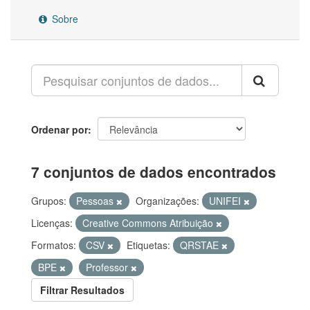
Sobre
Ordenar por
7 conjuntos de dados encontrados
Grupos:
Pessoas
Organizações:
UNIFEI
Licenças:
Creative Commons Atribuição
Formatos:
CSV
Etiquetas:
QRSTAE
BPE
Professor
Filtrar Resultados