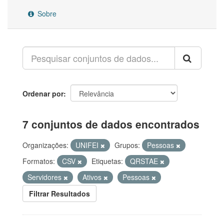
Sobre
Ordenar por
7 conjuntos de dados encontrados
Organizações:
UNIFEI
Grupos:
Pessoas
Formatos:
CSV
Etiquetas:
QRSTAE
Servidores
Ativos
Pessoas
Filtrar Resultados