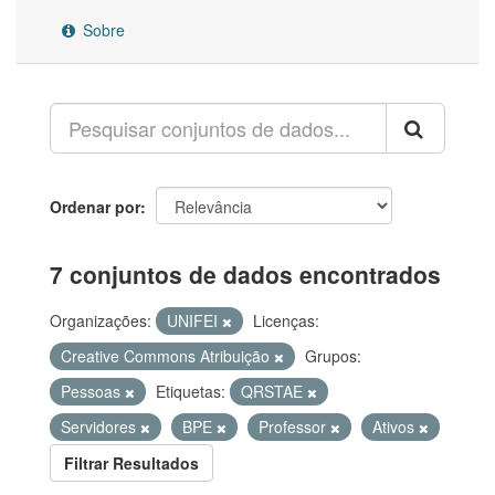
Sobre
Ordenar por
7 conjuntos de dados encontrados
Organizações:
UNIFEI
Licenças:
Creative Commons Atribuição
Grupos:
Pessoas
Etiquetas:
QRSTAE
Servidores
BPE
Professor
Ativos
Filtrar Resultados