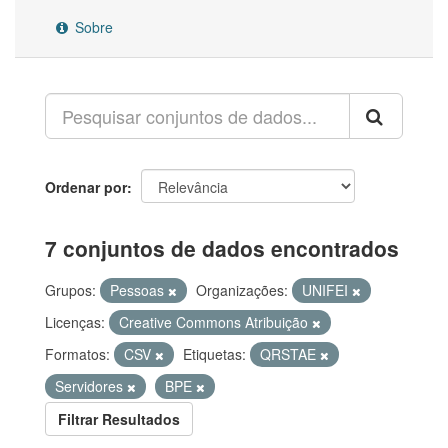
Sobre
Ordenar por
7 conjuntos de dados encontrados
Grupos:
Pessoas
Organizações:
UNIFEI
Licenças:
Creative Commons Atribuição
Formatos:
CSV
Etiquetas:
QRSTAE
Servidores
BPE
Filtrar Resultados