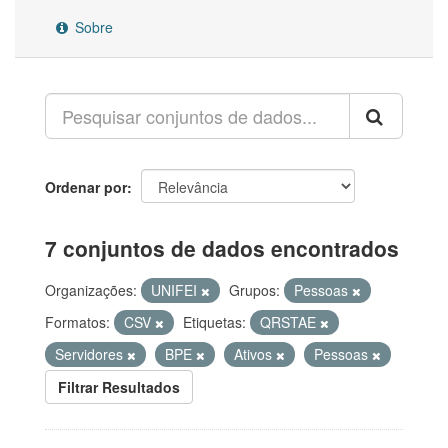
Sobre
Ordenar por
7 conjuntos de dados encontrados
Organizações:
UNIFEI
Grupos:
Pessoas
Formatos:
CSV
Etiquetas:
QRSTAE
Servidores
BPE
Ativos
Pessoas
Filtrar Resultados