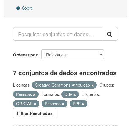
Sobre
Ordenar por
7 conjuntos de dados encontrados
Licenças:
Creative Commons Atribuição
Grupos:
Pessoas
Formatos:
CSV
Etiquetas:
QRSTAE
Pessoas
BPE
Filtrar Resultados