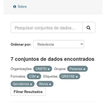
Sobre
Ordenar por
7 conjuntos de dados encontrados
Organizações:
UNIFEI
Grupos:
Pessoas
Formatos:
CSV
Etiquetas:
QRSTAE
Servidores
Ativos
Filtrar Resultados