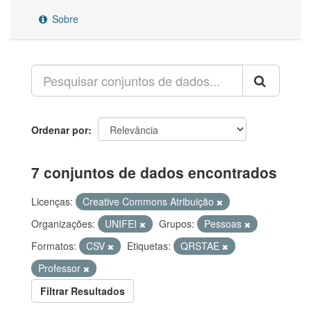
Sobre
Ordenar por
7 conjuntos de dados encontrados
Licenças:
Creative Commons Atribuição
Organizações:
UNIFEI
Grupos:
Pessoas
Formatos:
CSV
Etiquetas:
QRSTAE
Professor
Filtrar Resultados