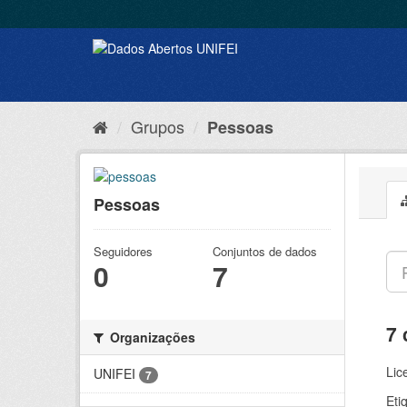
Grupos
Pessoas
Pessoas
Seguidores
Conjuntos de dados
0
7
7 
Organizações
Lic
UNIFEI
7
Eti