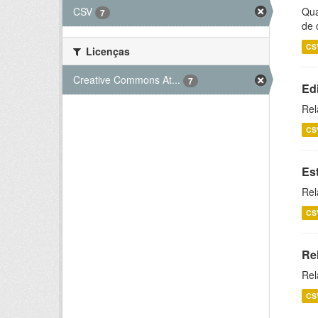
CSV
Qua
7
de 
CS
Licenças
Creative Commons At...
7
Ed
Rel
CS
Es
Rel
CS
Re
Rel
CS