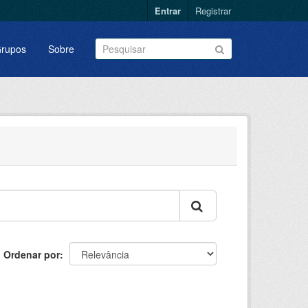
Entrar
Registrar
rupos
Sobre
Ordenar por