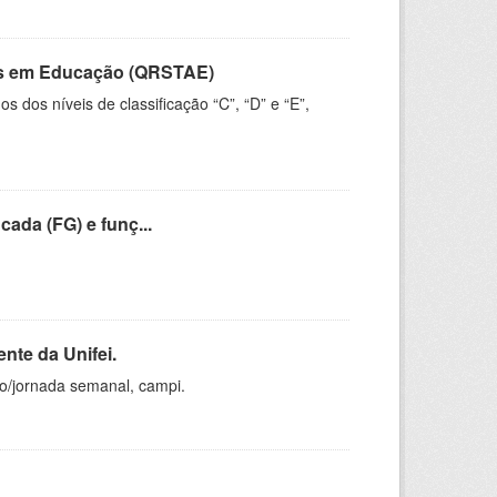
vos em Educação (QRSTAE)
dos níveis de classificação “C”, “D” e “E”,
cada (FG) e funç...
nte da Unifei.
ho/jornada semanal, campi.