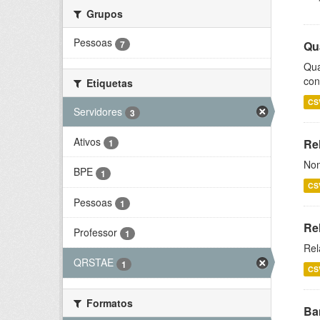
Grupos
Pessoas
7
Qu
Qua
con
Etiquetas
CS
Servidores
3
Ativos
Rel
1
Nom
BPE
1
CS
Pessoas
1
Re
Professor
1
Rel
QRSTAE
1
CS
Formatos
Ba