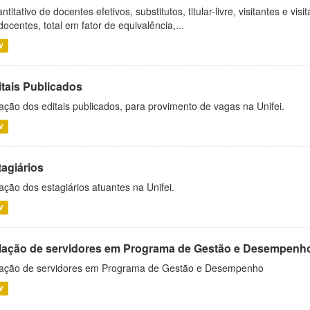
ntitativo de docentes efetivos, substitutos, titular-livre, visitantes e vi
docentes, total em fator de equivalência,...
V
itais Publicados
ação dos editais publicados, para provimento de vagas na Unifei.
V
tagiários
ação dos estagiários atuantes na Unifei.
V
lação de servidores em Programa de Gestão e Desempenh
ação de servidores em Programa de Gestão e Desempenho
V