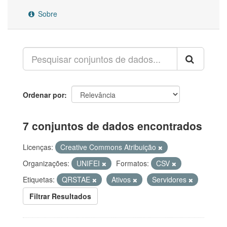
Sobre
Ordenar por
7 conjuntos de dados encontrados
Licenças:
Creative Commons Atribuição
Organizações:
UNIFEI
Formatos:
CSV
Etiquetas:
QRSTAE
Ativos
Servidores
Filtrar Resultados