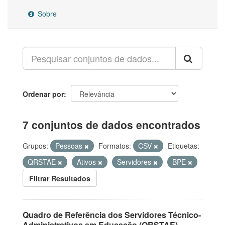
Sobre
Ordenar por
7 conjuntos de dados encontrados
Grupos:
Pessoas
Formatos:
CSV
Etiquetas:
QRSTAE
Ativos
Servidores
BPE
Filtrar Resultados
Quadro de Referência dos Servidores Técnico-
Administrativos em Educação (QRSTAE)