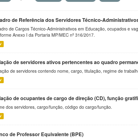
adro de Referência dos Servidores Técnico-Administrati
dro de Cargos Técnico-Administrativos em Educação, ocupados e vagos 
forme Anexo I da Portaria MP/MEC nº 316/2017.
V
lação de servidores ativos pertencentes ao quadro permane
ação de servidores contendo nome, cargo, titulação, regime de trabal
V
ação de ocupantes de cargo de direção (CD), função gratifi
e dos servidores, cargo/função, código do cargo/função.
V
nco de Professor Equivalente (BPE)