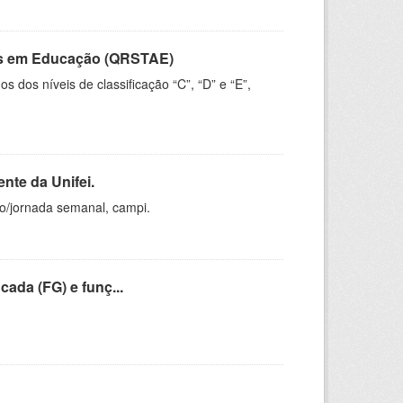
vos em Educação (QRSTAE)
dos níveis de classificação “C”, “D” e “E”,
nte da Unifei.
ho/jornada semanal, campi.
cada (FG) e funç...