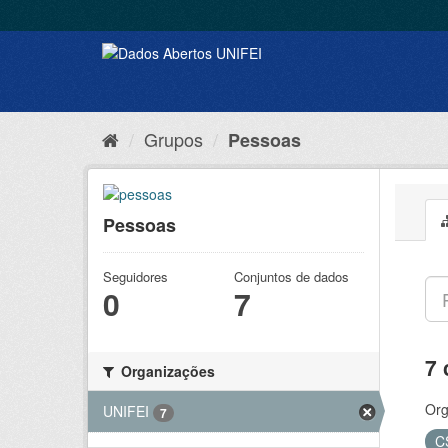
Grupos
Pessoas
Pessoas
Seguidores
Conjuntos de dados
0
7
7 
Organizações
Org
UNIFEI
7
C