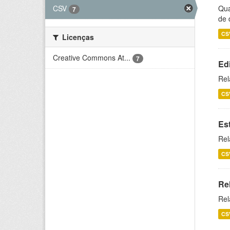
CSV
Qua
7
de 
CS
Licenças
Creative Commons At...
7
Ed
Rel
CS
Es
Rel
CS
Re
Rel
CS