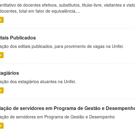
ntitativo de docentes efetivos, substitutos, titular-livre, visitantes e vi
docentes, total em fator de equivalência,...
V
itais Publicados
ação dos editais publicados, para provimento de vagas na Unifei.
V
tagiários
ação dos estagiários atuantes na Unifei.
V
lação de servidores em Programa de Gestão e Desempenh
ação de servidores em Programa de Gestão e Desempenho
V