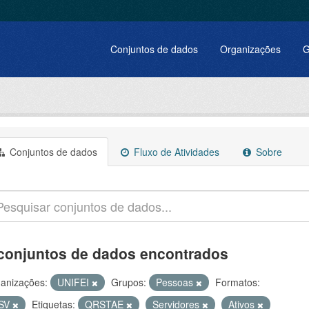
Conjuntos de dados
Organizações
G
Conjuntos de dados
Fluxo de Atividades
Sobre
conjuntos de dados encontrados
anizações:
UNIFEI
Grupos:
Pessoas
Formatos:
SV
Etiquetas:
QRSTAE
Servidores
Ativos