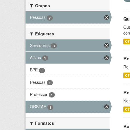
Grupos
Pessoas
7
Qu
Qua
con
Etiquetas
CS
Servidores
3
Ativos
Re
1
Rel
BPE
1
CS
Pessoas
1
Rel
Professor
1
Nom
QRSTAE
1
CS
Formatos
Ba