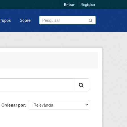
Entrar
Registrar
rupos
Sobre
Ordenar por