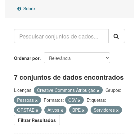
Sobre
Ordenar por
7 conjuntos de dados encontrados
Licenças:
Creative Commons Atribuição
Grupos:
Pessoas
Formatos:
CSV
Etiquetas:
QRSTAE
Ativos
BPE
Servidores
Filtrar Resultados